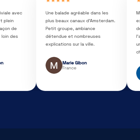
★★★★★
★★★★★
Une balade agréable dans les
Marcel était un
plus beaux canaux d'Amsterdam.
exceptionnel. 
Petit groupe, ambiance
découvert l'his
détendue et nombreuses
l'architecture
explications sur la ville.
une ambiance c
chaleureuse.
Marie Gibon
France
Esthel
Voyage