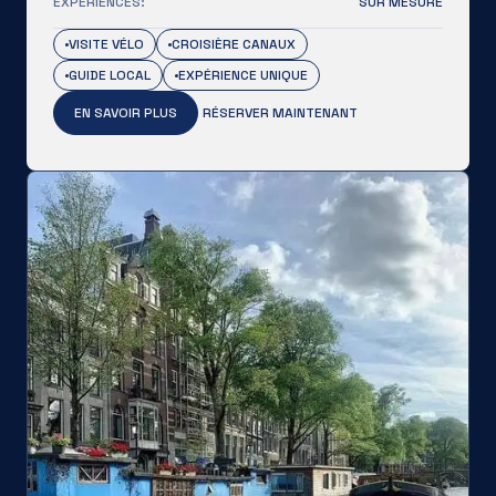
EXPÉRIENCES:
SUR MESURE
VISITE VÉLO
CROISIÈRE CANAUX
GUIDE LOCAL
EXPÉRIENCE UNIQUE
EN SAVOIR PLUS
RÉSERVER MAINTENANT