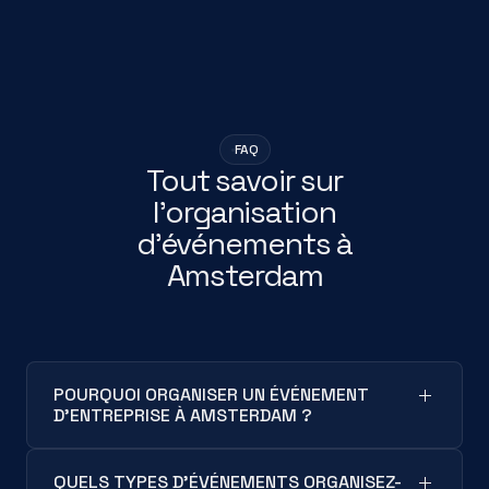
FAQ
Tout savoir sur
l'organisation
d'événements à
Amsterdam
POURQUOI ORGANISER UN ÉVÉNEMENT
D'ENTREPRISE À AMSTERDAM ?
Amsterdam offre un cadre idéal pour les
séminaires, congrès, voyages d'entreprise et
QUELS TYPES D'ÉVÉNEMENTS ORGANISEZ-
team buildings grâce à ses infrastructures