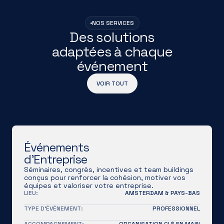
NOS SERVICES
Des solutions
adaptées à chaque
événement
VOIR TOUT
Événements
d'Entreprise
Séminaires, congrès, incentives et team buildings
conçus pour renforcer la cohésion, motiver vos
équipes et valoriser votre entreprise.
LIEU:
AMSTERDAM & PAYS-BAS
TYPE D'ÉVÉNEMENT:
PROFESSIONNEL