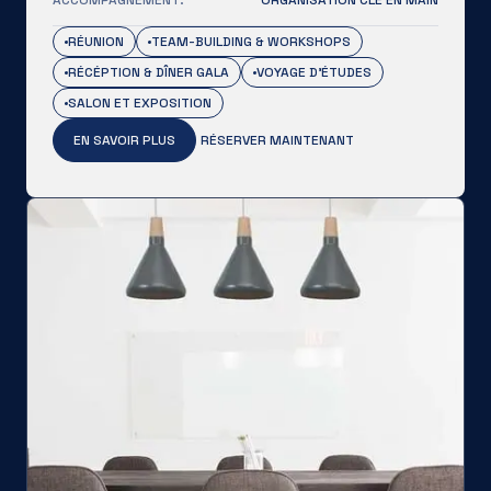
ACCOMPAGNEMENT:
ORGANISATION CLÉ EN MAIN
RÉUNION
TEAM-BUILDING & WORKSHOPS
RÉCÉPTION & DÎNER GALA
VOYAGE D’ÉTUDES
SALON ET EXPOSITION
EN SAVOIR PLUS
RÉSERVER MAINTENANT